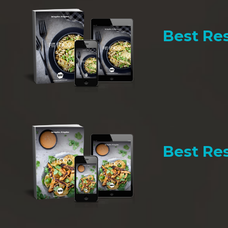
Best Res
Best Res