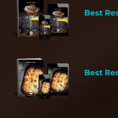
Best Res
Best Res