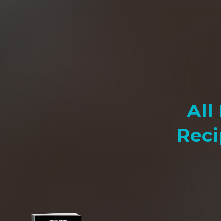
All
Reci