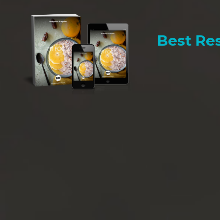
Best Res