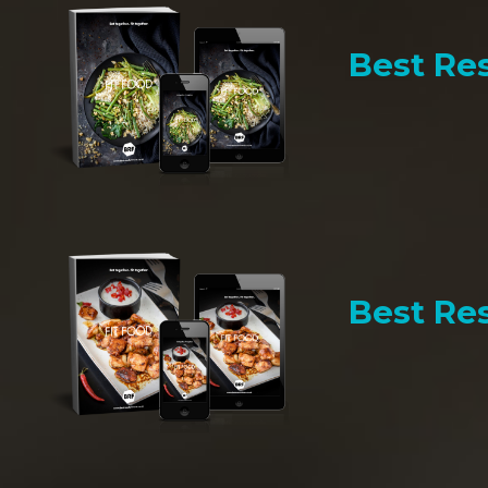
Best Res
Best Res