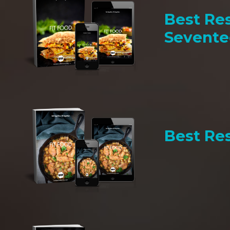
Best Res
Sevent
Best Res