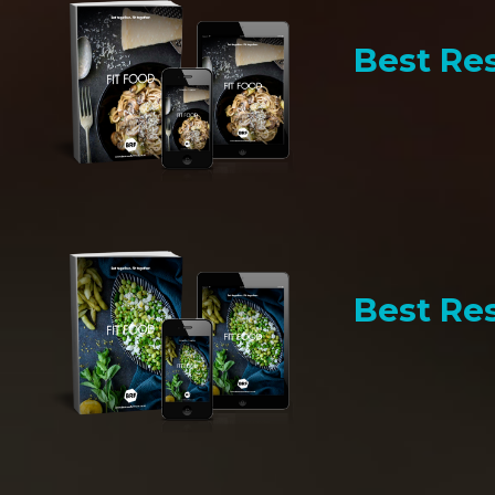
Best Res
Best Res