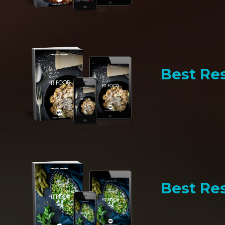
Best Res
Best Res