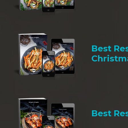
Best Res
Christm
Best Res