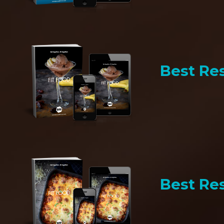
Best Res
Best Res