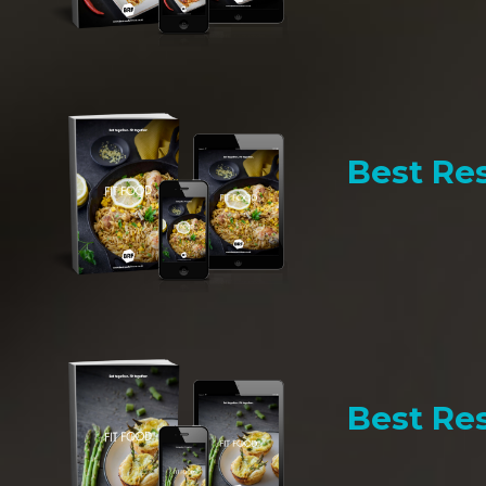
Best Res
Best Res