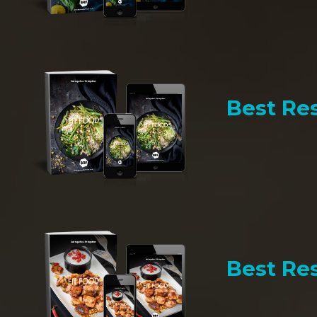
Best Res
Best Res