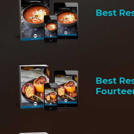
Best Res
Best Res
Fourtee