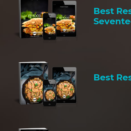
Best Res
Sevent
Best Res