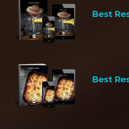
Best Res
Best Res