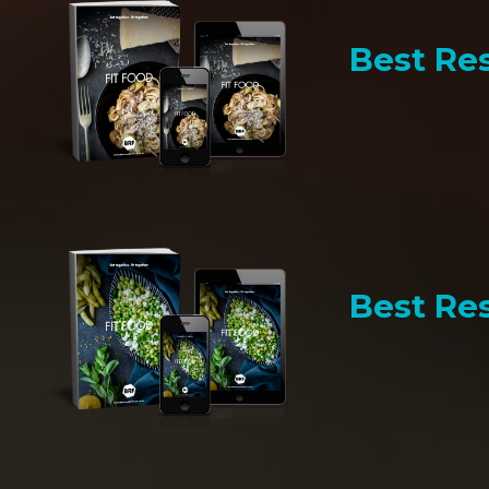
Best Res
Best Res