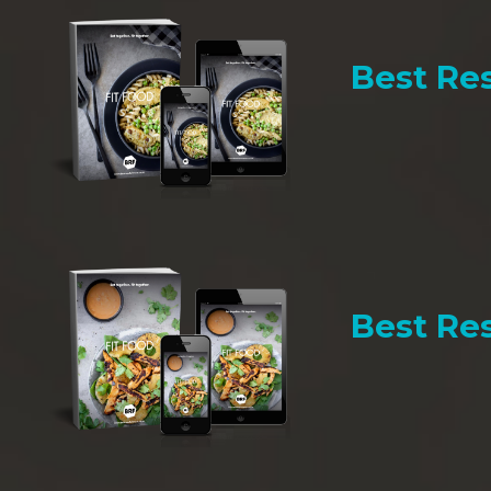
Best Res
Best Res